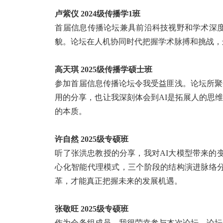
卢紫仪 2024
级传播学
1
班
首届信息传播论坛兼具前沿科技视野和学术深
貌。论坛在人机协同时代把握学术脉搏和挑战，
高天琪 2025
级传播学硕士班
参加首届信息传播论坛令我受益匪浅。论坛所聚
用的分享，也让我深刻体会到
AI
是拓展人的思维
的本质。
许自然 2025
级专硕班
听了张洪忠教授的分享，我对AI
大模型带来的
心化智能代理模式，三个阶段的结构演进脉络
革，才能真正把握未来的发展机遇。
张敬旺 2025
级专硕班
作为会务组成员，我很荣幸参与本次论坛。论坛